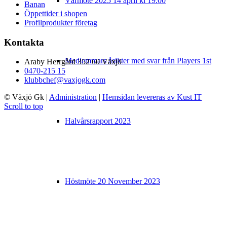
Vårmöte 2025 14 april kl 19.00
Banan
Öppettider i shopen
Profilprodukter företag
Kontakta
Medlemmars åsikter med svar från Players 1st
Araby Herrgård 352 60 Växjö
0470-215 15
klubbchef@vaxjogk.com
© Växjö Gk
|
Administration
|
Hemsidan levereras av Kust IT
Scroll to top
Halvårsrapport 2023
Höstmöte 20 November 2023