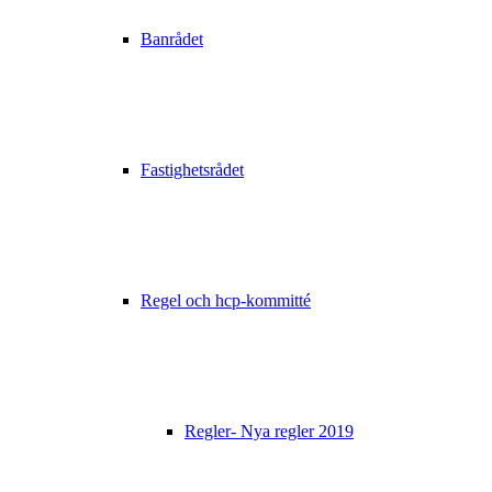
Banrådet
Fastighetsrådet
Regel och hcp-kommitté
Regler- Nya regler 2019