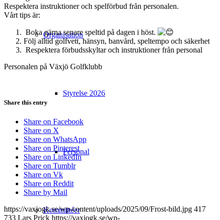
Respektera instruktioner och spelförbud från personalen.
Vårt tips är:
Boka gärna senare speltid på dagen i höst.
Organisation
Följ alltid golfvett, hänsyn, banvård, speltempo och säkerhet
Respektera förbudsskyltar och instruktioner från personal
Personalen på Växjö Golfklubb
Styrelse 2026
Share this entry
Share on Facebook
Share on X
Share on WhatsApp
Share on Pinterest
Personal
Share on LinkedIn
Share on Tumblr
Share on Vk
Share on Reddit
Share by Mail
https://vaxjogk.se/wp-content/uploads/2025/09/Frost-bild.jpg
417
Kommittéer
733
Lars Prick
https://vaxjogk.se/wp-