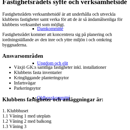
Fastighetsrådets syfte och verksamhetsidé
Fastighetsrådets verksamhetsidé är att underhålla och utveckla
klubbens fastigheter samt verka för att de är så ändamålsenliga för
klubbens verksamhet som möjligt.
Damkommitté
Fastighetsrådet kommer att koncentrera sig på planering och
iordningställande av den inre och yttre miljön i och omkring
byggnaderna.
Ansvarsområden
Ungdom och elit
Växjö GK:s samtliga fastigheter inkl. installationer
Klubbens fasta inventarier
Kringliggande planteringsytor
Infartsvägar
Parkeringsytor
Oldboyskommitté
Klubbens fastigheter och anläggningar är:
1. Klubbhuset
1.1 Våning 1 med uteplats
1.2 Våning 2 med balkong
1.3 Våning 3