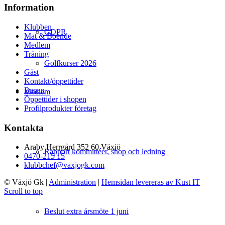
Information
Klubben
GDPR
Mat & Boende
Medlem
Träning
Golfkurser 2026
Gäst
Kontakt/öppettider
Banan
Medlem
Öppettider i shopen
Profilprodukter företag
Kontakta
Araby Herrgård 352 60 Växjö
Rapport kommittéer, shop och ledning
0470-215 15
klubbchef@vaxjogk.com
© Växjö Gk
|
Administration
|
Hemsidan levereras av Kust IT
Scroll to top
Beslut extra årsmöte 1 juni