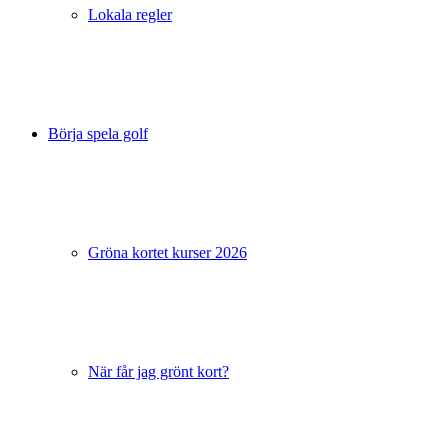
Lokala regler
Börja spela golf
Gröna kortet kurser 2026
När får jag grönt kort?