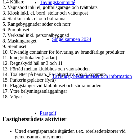
1.4 Källare
Tävlingskommitté
2. Vagnsbod inkl el, golfbilsgarage och tvättplats
3. Kiosk inkl. el, bord, stolar och vattenpost
4. Startkur inkl. el och bollränna
5. Rangebyggnader söder och norr
6. Pumphuset
7. Verkstad inkl. personalbyggnad
Singelkampen 2024
8. Maskingaraget
9. Stenhuset
10. Utvändig container för förvaring av brandfarliga produkter
11. Innegolflokalen (Ladan)
12. Regnskydd hål nr 3 och 11
13. Förråd mellan klubbhus och vagnsboden
14. Toaletter på banan. En inhyrd av Växjö kommun
Tävlingar, bestämmelser och information
15. Parkeringsplatser (fyra)
16. Flaggstänger vid klubbhuset och södra infarten
17. Yttre belysningsanläggningar
18. Vägar
Paragolf
Fastighetsrådets aktiviter
Utred energisparande åtgärder, t.ex. rörelsedetektorer vid
gemensamma utrymmen