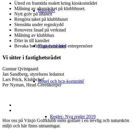
Utred en framtida toalett kring kioskområdet
Målning av altanräcket på klubbhuset.
Banrådet
Nytt golv på altanen
Rengöra taket på klubbhuset
Stensätta under regnskydd
Renovera fasad på verkstad
Målning av klubbhus
Dörr in till kansliet
Fastighetsrådet
Bevaka befintliga avtal med entreprenörer
Vi sitter i fastighetsrådet
Gunnar Qvistgaard
Jan Sandberg, styrelsens ledamot
Lars Prick, Klubbchef
Regel och hcp-kommitté
Per Nyman, Head Greenkeeper
Regler- Nya regler 2019
Hos oss på Växjö Golfklubb möts golfare i en trevlig och naturskön
miljö och här finns utmaningar.