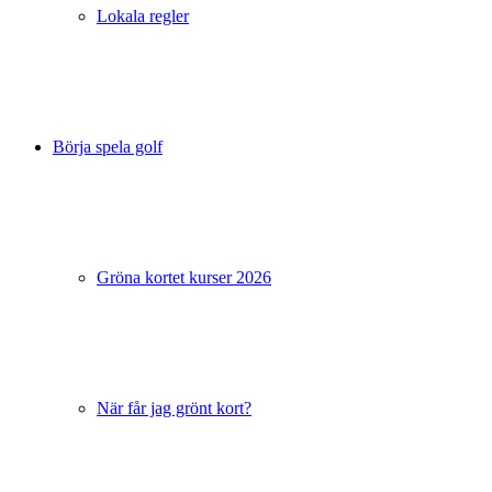
Lokala regler
Börja spela golf
Gröna kortet kurser 2026
När får jag grönt kort?