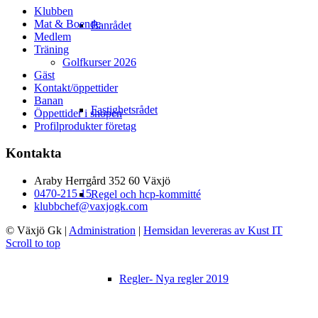
Klubben
Mat & Boende
Banrådet
Medlem
Träning
Golfkurser 2026
Gäst
Kontakt/öppettider
Banan
Fastighetsrådet
Öppettider i shopen
Profilprodukter företag
Kontakta
Araby Herrgård 352 60 Växjö
0470-215 15
Regel och hcp-kommitté
klubbchef@vaxjogk.com
© Växjö Gk
|
Administration
|
Hemsidan levereras av Kust IT
Scroll to top
Regler- Nya regler 2019