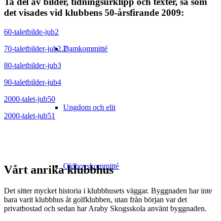
Ta del av bilder, tidningsurklipp och texter, så som
det visades vid klubbens 50-årsfirande 2009:
60-taletbilde-jub2
70-taletbilder-jub2.2
Damkommitté
80-taletbilder-jub3
90-taletbilder-jub4
2000-talet-jub50
Ungdom och elit
2000-talet-jub51
Oldboyskommitté
Vårt anrika klubbhus
Det sitter mycket historia i klubbhusets väggar. Byggnaden har inte
bara varit klubbhus åt golfklubben, utan från början var det
privatbostad och sedan har Araby Skogsskola använt byggnaden.