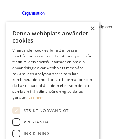
Organisation
×
Hos oss på Växjö Golfklubb möts golfare i en trevlig och
Denna webbplats använder
naturskön miljö och här finns utmaningar.
cookies
Information
Vi använder cookies för att anpassa
Styrelse 2026
innehåll, annonser och för att analysera vår
Klubben
trafik. Vi delar också information om din
Mat & Boende
användning av vår webbplats med våra
Medlem
reklam- och analyspartners som kan
Träning
kombinera den med annan information som
du har tillhandahållit dem eller som de har
Golfkurser 2026
Personal
samlat in från din användning av deras
Gäst
tjänster.
Läs mer
Kontakt/öppettider
Banan
STRIKT NÖDVÄNDIGT
Öppettider i shopen
Profilprodukter företag
PRESTANDA
Kommittéer
INRIKTNING