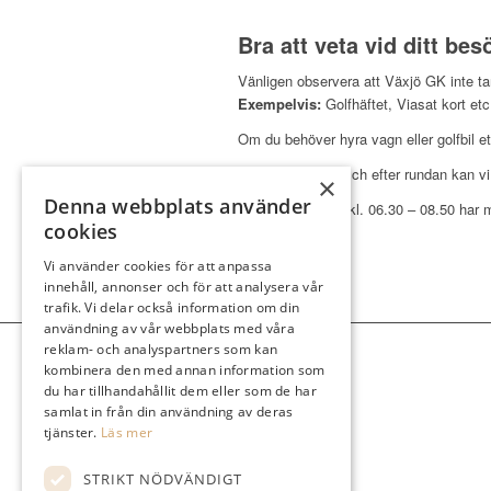
Bra att veta vid ditt bes
Vänligen observera att Växjö GK inte ta
Exempelvis:
Golfhäftet, Viasat kort etc
Om du behöver hyra vagn eller golfbil et
Handdukar till dusch efter rundan kan v
×
Denna webbplats använder
På helger mellan kl. 06.30 – 08.50 har 
cookies
Välkomna!
Vi använder cookies för att anpassa
innehåll, annonser och för att analysera vår
trafik. Vi delar också information om din
användning av vår webbplats med våra
reklam- och analyspartners som kan
kombinera den med annan information som
du har tillhandahållit dem eller som de har
samlat in från din användning av deras
tjänster.
Läs mer
STRIKT NÖDVÄNDIGT