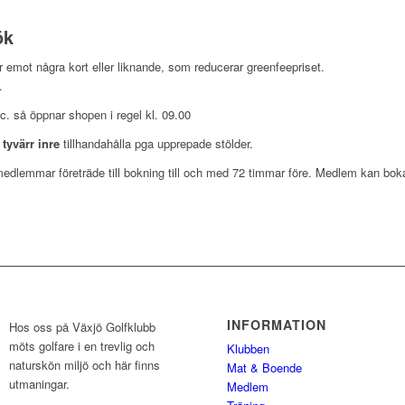
ök
r emot några kort eller liknande, som reducerar greenfeepriset.
.
c. så öppnar shopen i regel kl. 09.00
i
tyvärr inre
tillhandahålla pga upprepade stölder.
medlemmar företräde till bokning till och med 72 timmar före. Medlem kan bo
INFORMATION
Hos oss på Växjö Golfklubb
möts golfare i en trevlig och
Klubben
naturskön miljö och här finns
Mat & Boende
utmaningar.
Medlem