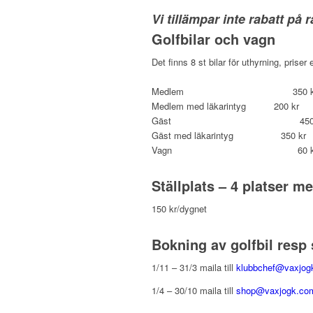
Vi tillämpar inte rabatt på r
Golfbilar och vagn
Det finns 8 st bilar för uthyrning, priser
Medlem 350 k
Medlem med läkarintyg 200 kr
Gäst 450 k
Gäst med läkarintyg 350 kr
Vagn 60 k
Ställplats – 4 platser me
150 kr/dygnet
Bokning av golfbil resp 
1/11 – 31/3 maila till
klubbchef@vaxjo
1/4 – 30/10 maila till
shop@vaxjogk.c