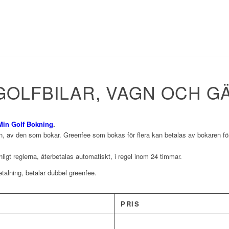
GOLFBILAR, VAGN OCH 
Min Golf Bokning
.
, av den som bokar. Greenfee som bokas för flera kan betalas av bokaren för a
igt reglerna, återbetalas automatiskt, i regel inom 24 timmar.
alning, betalar dubbel greenfee.
PRIS