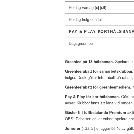
Heldag vardag (ej juli)
Heldag helg och juli
PAY & PLAY KORTHÅLSBAN
Dagsgreenfee
Greenfee på 18-hålsbanan.
Spelaren ka
Greenfeerabatt för samarbetsklubbar.
helger. Dock gäller inte rabatt på rabat
Greenfeerabatt för greenfeemedlem.
M
Pay & Play för korthålsbanan.
Gäst so
avser. Klubbor finns att låna vid rangen 
Gäster till fullbetalande Premium a
OBS! Rabatten gäller enbart spelare s
Juniorer
(<22 år) erlägger 50 % av gälla