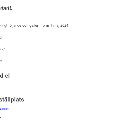
abatt.
 enligt följande och gäller fr o m 1 maj 2024.
r
r
r
d el
ställplats
gk.com
om