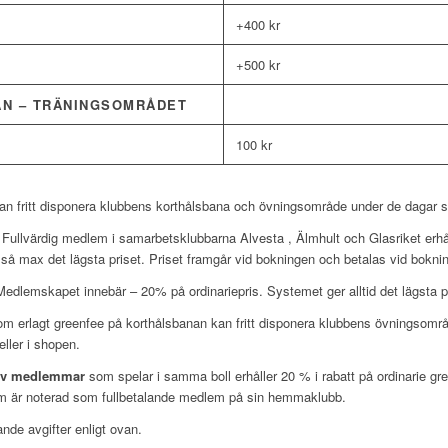
+400 kr
+500 kr
AN – TRÄNINGSOMRÅDET
100 kr
n fritt disponera klubbens korthålsbana och övningsområde under de dagar 
Fullvärdig medlem i samarbetsklubbarna Alvesta , Älmhult och Glasriket erhå
t, så max det lägsta priset. Priset framgår vid bokningen och betalas vid bokni
edlemskapet innebär – 20% på ordinariepris. Systemet ger alltid det lägsta pr
m erlagt greenfee på korthålsbanan kan fritt disponera klubbens övningsomr
eller i shopen.
ktiv medlemmar
som spelar i samma boll erhåller 20 % i rabatt på ordinarie g
om är noterad som fullbetalande medlem på sin hemmaklubb.
nde avgifter enligt ovan.