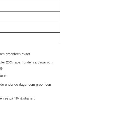
som greenfeen avser.
ller 20% rabatt under vardagar och
ng.
iset.
åde under de dagar som greenfeen
reenfee på 18-hålsbanan.