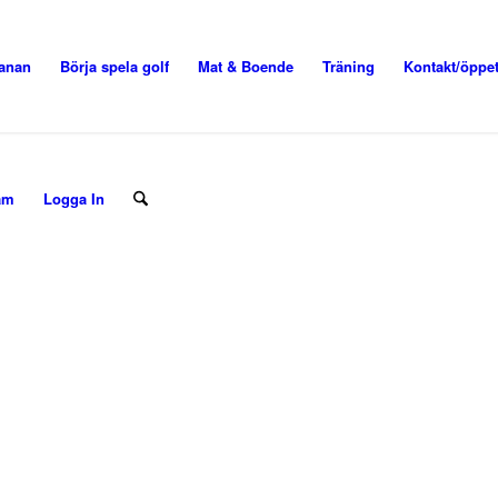
anan
Börja spela golf
Mat & Boende
Träning
Kontakt/öppet
am
Logga In