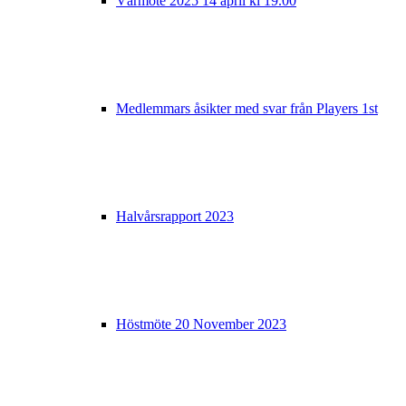
Vårmöte 2025 14 april kl 19.00
Medlemmars åsikter med svar från Players 1st
Halvårsrapport 2023
Höstmöte 20 November 2023