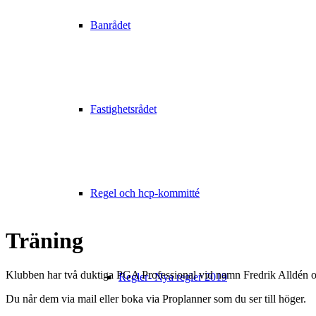
Banrådet
Fastighetsrådet
Regel och hcp-kommitté
Träning
Klubben har två duktiga PGA Professional vid namn Fredrik Alldén
Regler- Nya regler 2019
Du når dem via mail eller boka via Proplanner som du ser till höger.