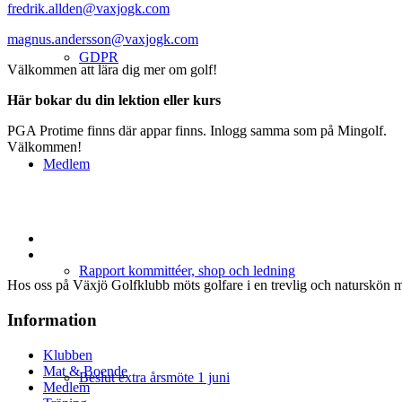
fredrik.allden@vaxjogk.com
magnus.andersson@vaxjogk.com
GDPR
Välkommen att lära dig mer om golf!
Här bokar du din lektion eller kurs
PGA Protime finns där appar finns. Inlogg samma som på Mingolf.
Välkommen!
Medlem
Rapport kommittéer, shop och ledning
Hos oss på Växjö Golfklubb möts golfare i en trevlig och naturskön m
Information
Klubben
Mat & Boende
Beslut extra årsmöte 1 juni
Medlem