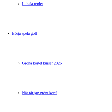
Lokala regler
Börja spela golf
Gröna kortet kurser 2026
När får jag grönt kort?