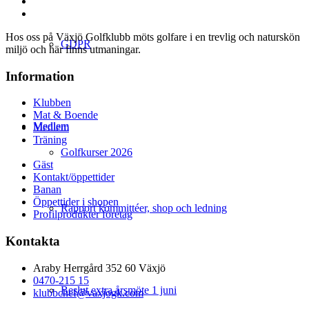
Hos oss på Växjö Golfklubb möts golfare i en trevlig och naturskön
GDPR
miljö och här finns utmaningar.
Information
Klubben
Mat & Boende
Medlem
Medlem
Träning
Golfkurser 2026
Gäst
Kontakt/öppettider
Banan
Öppettider i shopen
Rapport kommittéer, shop och ledning
Profilprodukter företag
Kontakta
Araby Herrgård 352 60 Växjö
0470-215 15
Beslut extra årsmöte 1 juni
klubbchef@vaxjogk.com