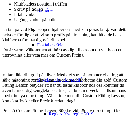
Klubbladets position i träffen
Skruv på bollen
Banrådet
Infallsvinkel
Utgångsvinkel på bollen
Listan på vad Flighscopen hjälper oss med kan göras lång. Vad detta
betyder för dig är att vi som proffs på utrustning kan hitta de bästa
klubborna för just dig och ditt spel.
Fastighetsrådet
Du är varmt välkommen att höra av dig till oss om du vill boka en
utprovning eller veta mer om Custom Fitting.
Vi tar alltid din golf på allvar. Med det sagt så kommer vi aldrig att
Regel och hcp-kommitté
sälja någonting som inte kan utveckla och förbättra din golf. Custom
Fitting Lesson betyder att när du testar klubbor hos oss kommer du
även få med dig svingtekniska tips, så du kan utvecklas tillsammans
med din nya utrustning. Vänta inte med din Custom Fitting Lesson,
kontakta Jocke eller Fredrik redan idag!
Pris på Custom Fitting Lesson 600 kr, vid köp av utrustning 0 kr.
Regler- Nya regler 2019