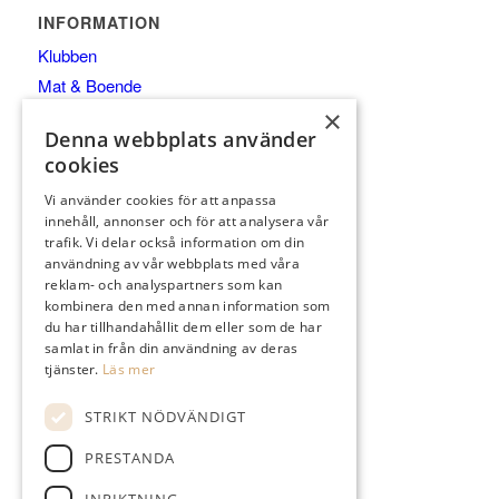
INFORMATION
Klubben
Mat & Boende
×
Medlem
Denna webbplats använder
Träning
cookies
Golfkurser 2026
Vi använder cookies för att anpassa
Gäst
innehåll, annonser och för att analysera vår
Kontakt/öppettider
trafik. Vi delar också information om din
användning av vår webbplats med våra
Banan
reklam- och analyspartners som kan
Öppettider i shopen
kombinera den med annan information som
Profilprodukter företag
du har tillhandahållit dem eller som de har
samlat in från din användning av deras
tjänster.
Läs mer
STRIKT NÖDVÄNDIGT
KONTAKTA
PRESTANDA
Araby Herrgård 352 60 Växjö