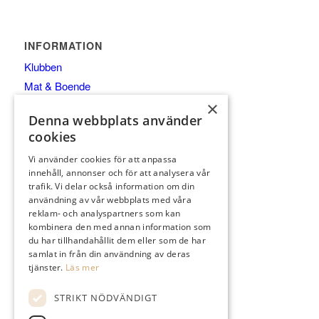
INFORMATION
Klubben
Mat & Boende
Medlem
×
Denna webbplats använder
Träning
cookies
Golfkurser 2026
Vi använder cookies för att anpassa
Gäst
innehåll, annonser och för att analysera vår
Kontakt/öppettider
trafik. Vi delar också information om din
Banan
användning av vår webbplats med våra
reklam- och analyspartners som kan
Öppettider i shopen
kombinera den med annan information som
Profilprodukter företag
du har tillhandahållit dem eller som de har
samlat in från din användning av deras
tjänster.
Läs mer
STRIKT NÖDVÄNDIGT