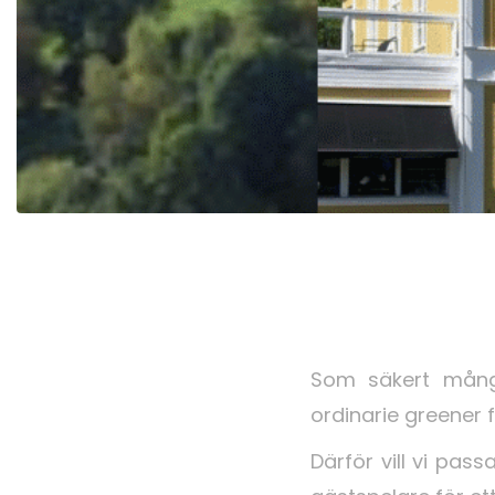
Som säkert mång
ordinarie greener 
Därför vill vi pa