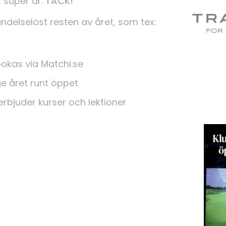
t super år.
TACK!
ändelselöst resten av året, som tex:
bokas via Matchi.se
 året runt öppet
rbjuder kurser och lektioner