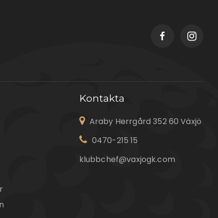
Kontakta
Araby Herrgård 352 60 Växjö
0470-215 15
klubbchef@vaxjogk.com
r
n