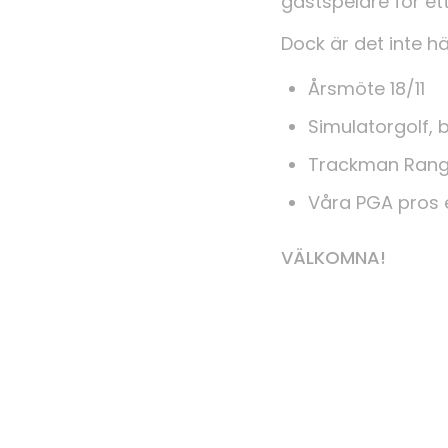
gästspelare för et
Dock är det inte h
Årsmöte 18/11
Simulatorgolf, 
Trackman Range
Våra PGA pros e
VÄLKOMNA!