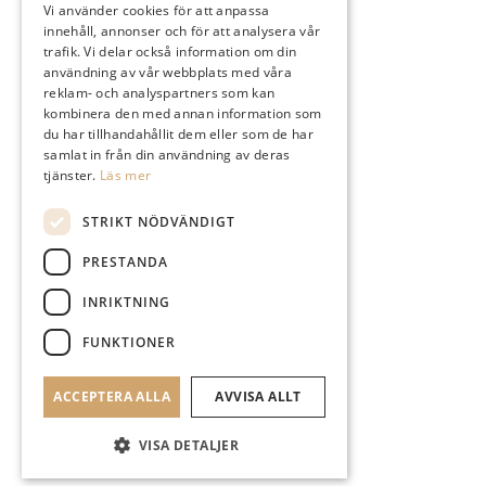
Vi använder cookies för att anpassa
innehåll, annonser och för att analysera vår
Instagram
trafik. Vi delar också information om din
användning av vår webbplats med våra
reklam- och analyspartners som kan
kombinera den med annan information som
du har tillhandahållit dem eller som de har
samlat in från din användning av deras
Logga In
tjänster.
Läs mer
STRIKT NÖDVÄNDIGT
PRESTANDA
Sök
INRIKTNING
FUNKTIONER
ACCEPTERA ALLA
AVVISA ALLT
Menu
Menu
VISA DETALJER