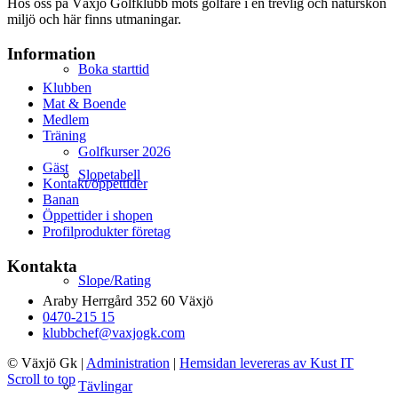
Hos oss på Växjö Golfklubb möts golfare i en trevlig och naturskön
miljö och här finns utmaningar.
Information
Boka starttid
Klubben
Mat & Boende
Medlem
Träning
Golfkurser 2026
Gäst
Slopetabell
Kontakt/öppettider
Banan
Öppettider i shopen
Profilprodukter företag
Kontakta
Slope/Rating
Araby Herrgård 352 60 Växjö
0470-215 15
klubbchef@vaxjogk.com
© Växjö Gk
|
Administration
|
Hemsidan levereras av Kust IT
Scroll to top
Tävlingar