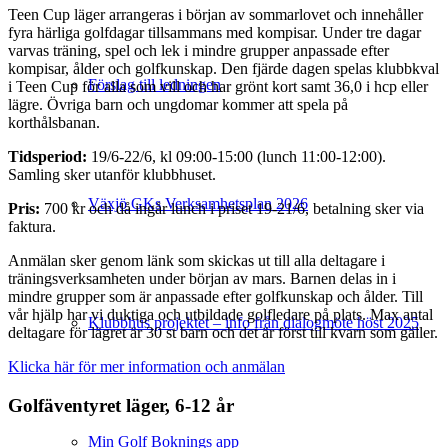
Teen Cup läger arrangeras i början av sommarlovet och innehåller
fyra härliga golfdagar tillsammans med kompisar. Under tre dagar
varvas träning, spel och lek i mindre grupper anpassade efter
kompisar, ålder och golfkunskap. Den fjärde dagen spelas klubbkval
Förslag till ledningen
i Teen Cup för alla som vill och har grönt kort samt 36,0 i hcp eller
lägre. Övriga barn och ungdomar kommer att spela på
korthålsbanan.
Tidsperiod
:
19/6-22/6, kl 09:00-15:00 (lunch 11:00-12:00).
Samling sker utanför klubbhuset.
Växjö GKs Verksamhetsplan 2026
Pris:
700 kr och då ingår lunch i priset 19-21/6, betalning sker via
faktura.
Anmälan sker genom länk som skickas ut till alla deltagare i
träningsverksamheten under början av mars. Barnen delas in i
mindre grupper som är anpassade efter golfkunskap och ålder. Till
vår hjälp har vi duktiga och utbildade golfledare på plats. Max antal
Klubbhus projektet – info från dialogmöte höst 2025
deltagare för lägret är 30 st barn och det är först till kvarn som gäller.
Klicka här för mer information och anmälan
Golfäventyret läger, 6-12 år
Min Golf Boknings app