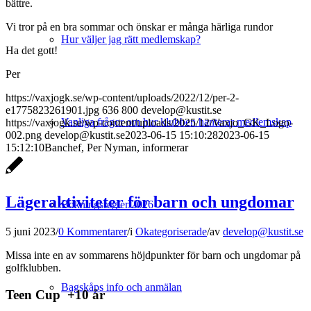
bättre.
Vi tror på en bra sommar och önskar er många härliga rundor
Hur väljer jag rätt medlemskap?
Ha det gott!
Per
https://vaxjogk.se/wp-content/uploads/2022/12/per-2-
e1775823261901.jpg
636
800
develop@kustit.se
Vanliga frågor om hur klubben hanterar medlemskap
https://vaxjogk.se/wp-content/uploads/2025/12/Vaxjo_GK_Logo-
002.png
develop@kustit.se
2023-06-15 15:10:28
2023-06-15
15:12:10
Banchef, Per Nyman, informerar
Lägeraktiviteter för barn och ungdomar
Bokningsregler 2026
5 juni 2023
/
0 Kommentarer
/
i
Okategoriserade
/
av
develop@kustit.se
Missa inte en av sommarens höjdpunkter för barn och ungdomar på
golfklubben.
Bagskåps info och anmälan
Teen Cup +10 år