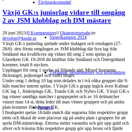
Tävlingskommitté
Växjö GK:s juniorlag vidare till omgång
2 av JSM klubblag och DM mästare
29 juni 2023
/
0 Kommentarer
/
i
Okategoriserade
/
av
Singelkampen 2024
develop@kustit.se
Växjö GK:s juniorlag spelade under tisdagen och onsdagen (27-
28/6) den första omgången av JSM klubblag där fyra lag från
Småland ska kvalificera sig vidare till omg 2 som spelas på
Glasrikets GK 19-20/8 dit klubbar från Småland och Östergötland
kommer, totalt 8 stycken.
Upplägget för omg 1 spelas på följande sätt: Mixed foursome,
Tävlingar, bestämmelser och information
flicksingel, pojksingel och valfri singel.
Under omg 1 deltog 10 lag som delades in i två olika grupper där 9-
håls matcher internt spelas. I Växjö GK:s grupp ingick även Kalmar
GK lag 1, Jönköpings GK, Tranås GK och Nybro GK. Växjö GK:s
lag vinner samtliga matcher i gruppspelet och av 16 delmatcher
vinner man 14 st, detta leder till man vinner gruppen och på andra
plats kommer Jönköpings GK.
Paragolf
I finalspelet spelas 18-håls match där segrarna från respektive grupp
möts och likaså de som placerar sig på andra plats i gruppen för att
spela DM-mästerskap. Ettorna möter varandra och gör upp guld och
silver och tvåorna från respektive grupp gör upp brons och fjärde