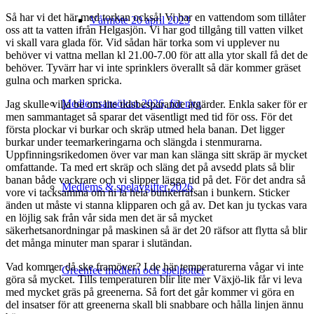
Så har vi det här med torkan också! Vi har en vattendom som tillåter
Vårmöte 20 april 2023
oss att ta vatten ifrån Helgasjön. Vi har god tillgång till vatten vilket
vi skall vara glada för. Vid sådan här torka som vi upplever nu
behöver vi vattna mellan kl 21.00-7.00 för att alla ytor skall få det de
behöver. Tyvärr har vi inte sprinklers överallt så där kommer gräset
gulna och marken spricka.
Medlemsansökan 2026, för nya
Jag skulle vilja be om lite tidsbesparande åtgärder. Enkla saker för er
men sammantaget så sparar det väsentligt med tid för oss. För det
första plockar vi burkar och skräp utmed hela banan. Det ligger
burkar under teemarkeringarna och slängda i stenmurarna.
Uppfinningsrikedomen över var man kan slänga sitt skräp är mycket
omfattande. Ta med ert skräp och släng det på avsedd plats så blir
banan både vackrare och vi slipper lägga tid på det. För det andra så
Medlems & spelavgifter 2026
vore vi tacksamma om ni la hela bunkerräfsan i bunkern. Sticker
änden ut måste vi stanna klipparen och gå av. Det kan ju tyckas vara
en löjlig sak från vår sida men det är så mycket
säkerhetsanordningar på maskinen så är det 20 räfsor att flytta så blir
det många minuter man sparar i slutändan.
Vad kommer då ske framöver? I de här temperaturerna vågar vi inte
Greenfee medlem och spelpotter
göra så mycket. Tills temperaturen blir lite mer Växjö-lik får vi leva
med mycket gräs på greenerna. Så fort det går kommer vi göra en
del insatser för att greenerna skall bli snabbare och hålla linjen ännu