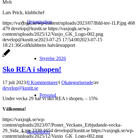
Mvh
Lars Prick, klubbchef
Organisation
https://vaxjogk.se/wp-content/uploads/2023/07/Bild-tee-1LP.jpg
468
479
develop@kustit.se
https://vaxjogk.se/wp-
content/uploads/2025/12/Vaxjo_GK_Logo-002.png
develop@kustit.se
2023-07-25 17:54:00
2023-07-15
18:21:36
Golfklubbens halvårsrapport
Styrelse 2026
Sko REA i shopen!
17 juli 2023
/
0 Kommentarer
/
i
Okategoriserade
/
av
develop@kustit.se
Personal
Under vecka 29 har vi sko REA i shopen, – 15%
Välkomna!
https://vaxjogk.se/wp-
content/uploads/2023/07/Poster_Veckans_Erbjudande-vecka-
29_Sida_4.jpg
2339
1654
develop@kustit.se
https://vaxjogk.se/wp-
Kommittéer
content/uploads/2025/12/Vaxjo_GK_Logo-002.png