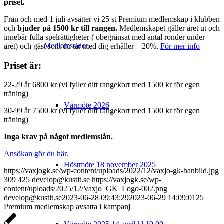
priset.
Från och med 1 juli avsätter vi 25 st Premium medlemskap i klubben
och
bjuder på 1500 kr till rangen.
Medlemskapet gäller året ut och
innebär fulla spelrättigheter ( obegränsat med antal ronder under
Medlemssidor
året) och gäst som du tar med dig erhåller – 20%.
För mer info
Priset är:
22-29 år 6800 kr (vi fyller ditt rangekort med 1500 kr för egen
träning)
Vårmöte 2026
30-99 år 7500 kr (vi fyller ditt rangekort med 1500 kr för egen
träning)
Inga krav på något medlemslån.
Ansökan gör du här.
Höstmöte 18 november 2025
https://vaxjogk.se/wp-content/uploads/2022/12/vaxjo-gk-banbild.jpg
309
425
develop@kustit.se
https://vaxjogk.se/wp-
content/uploads/2025/12/Vaxjo_GK_Logo-002.png
develop@kustit.se
2023-06-28 09:43:29
2023-06-29 14:09:01
25
Premium medlemskap avsatta i kampanj