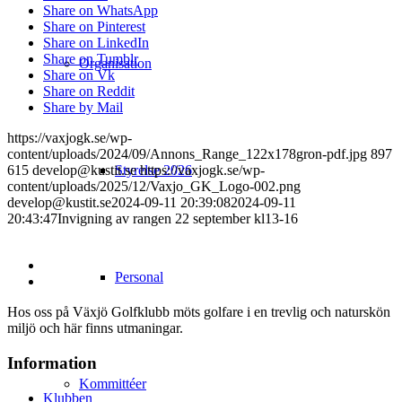
Share on WhatsApp
Share on Pinterest
Share on LinkedIn
Share on Tumblr
Organisation
Share on Vk
Share on Reddit
Share by Mail
https://vaxjogk.se/wp-
content/uploads/2024/09/Annons_Range_122x178gron-pdf.jpg
897
Styrelse 2026
615
develop@kustit.se
https://vaxjogk.se/wp-
content/uploads/2025/12/Vaxjo_GK_Logo-002.png
develop@kustit.se
2024-09-11 20:39:08
2024-09-11
20:43:47
Invigning av rangen 22 september kl13-16
Personal
Hos oss på Växjö Golfklubb möts golfare i en trevlig och naturskön
miljö och här finns utmaningar.
Information
Kommittéer
Klubben