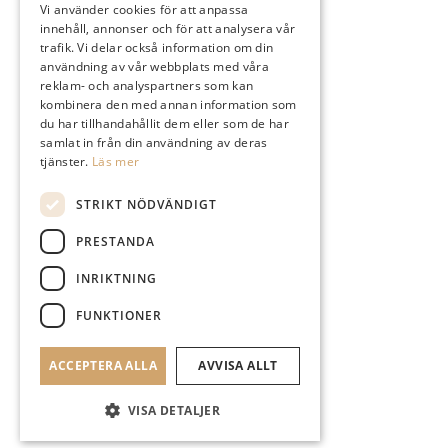
Vi använder cookies för att anpassa
innehåll, annonser och för att analysera vår
Instagram
trafik. Vi delar också information om din
användning av vår webbplats med våra
reklam- och analyspartners som kan
kombinera den med annan information som
du har tillhandahållit dem eller som de har
samlat in från din användning av deras
Logga In
tjänster.
Läs mer
STRIKT NÖDVÄNDIGT
PRESTANDA
Sök
INRIKTNING
FUNKTIONER
ACCEPTERA ALLA
AVVISA ALLT
Menu
Menu
VISA DETALJER