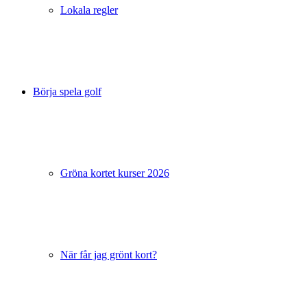
Lokala regler
Börja spela golf
Gröna kortet kurser 2026
När får jag grönt kort?