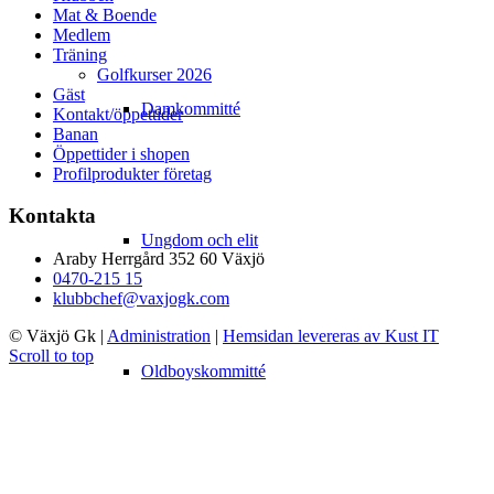
Mat & Boende
Medlem
Träning
Golfkurser 2026
Gäst
Damkommitté
Kontakt/öppettider
Banan
Öppettider i shopen
Profilprodukter företag
Kontakta
Ungdom och elit
Araby Herrgård 352 60 Växjö
0470-215 15
klubbchef@vaxjogk.com
© Växjö Gk
|
Administration
|
Hemsidan levereras av Kust IT
Scroll to top
Oldboyskommitté