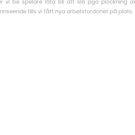
vi be spelare låta bli att slå pga plockning äv
inseende tills vi fått nya arbetsfordonet på plats.