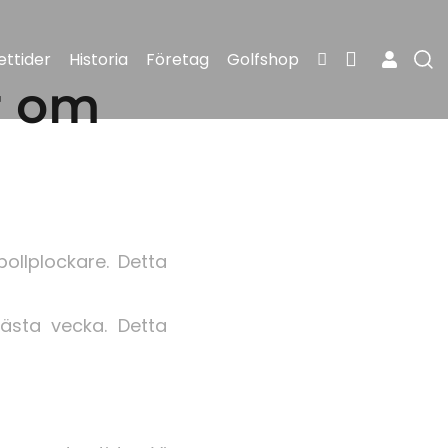
ttider
Historia
Företag
Golfshop
r om
ollplockare. Detta
ästa vecka. Detta