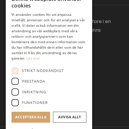
cookies
Vi använder cookies för att anpassa
innehåll, annonser och för att analysera vår
Hos oss på Växjö Golfklubb möts golfare i en
trafik. Vi delar också information om din
trevlig och naturskön miljö och här finns
användning av vår webbplats med våra
reklam- och analyspartners som kan
utmaningar.
kombinera den med annan information som
du har tillhandahållit dem eller som de har
samlat in från din användning av deras
tjänster.
Läs mer
STRIKT NÖDVÄNDIGT
PRESTANDA
INRIKTNING
FUNKTIONER
ACCEPTERA ALLA
AVVISA ALLT