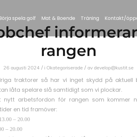
Börja spela golf
Mat & Boende
Träning
Kontakt/öppe
bbchef informera
rangen
/
/
26 augusti 2024
i
Okategoriserade
av
develop@kustit.se
iga traktorer så har vi inget skydd på aktuell b
 kan låta spelare slå samtidigt som vi plockar.
ett nytt arbetsfordon för rangen som kommer n
ider en tid framöver:
 – 20.00
00 – 20.00