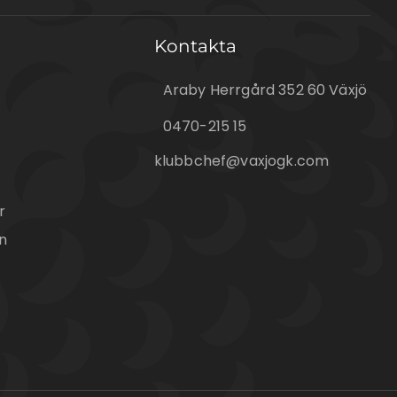
Kontakta
Araby Herrgård 352 60 Växjö
0470-215 15
klubbchef@vaxjogk.com
r
n