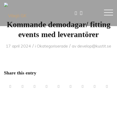
Kommande demodagar/ fitting
events med leverantörer
/
/
17 april 2024
i
Okategoriserade
av
develop@kustit.se
Share this entry