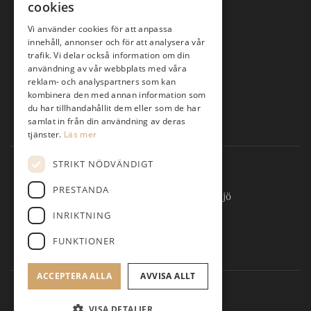
cookies
Golfkurser 2026
Vi använder cookies för att anpassa
Gäst
innehåll, annonser och för att analysera vår
trafik. Vi delar också information om din
Kontakt/öppettider
användning av vår webbplats med våra
Banan
reklam- och analyspartners som kan
kombinera den med annan information som
Öppettider i shopen
du har tillhandahållit dem eller som de har
samlat in från din användning av deras
Profilprodukter företag
tjänster.
Läs mer
STRIKT NÖDVÄNDIGT
Kontakta
PRESTANDA
Araby Herrgård 352 60 Växjö
INRIKTNING
0470-215 15
FUNKTIONER
klubbchef@vaxjogk.com
ACCEPTERA ALLA
AVVISA ALLT
© Växjö Gk
VISA DETALJER
Administration