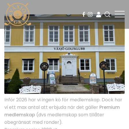
Inför 2026 har vi ingen kö för medlemskap. Dock har
vi ett max antal att erbjuda när det gäller
Premium
medlemskap
(dvs medlemskap som tillåter
obegränsat med ronder).