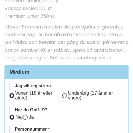
Premium senior, 1000 st.
Vardag senior, 100 st
Premium junior 250 st
Utöver Premium medlemskap erbjuder vi greenfee
medlemskap. Du har då aktivt medlemskap i Växjö
Golfklubb och betalar per gång du spelar på hemma
banan samt erhåller rätt att spela på andra banor,
enligt deras regler. Detta antal är obegränsat.
Medlem
Jag vill registrera
Vuxen (18 år eller
Underårig (17 år eller
äldre)
yngre)
Har du Golf-ID?
Nej
Ja
Personnummer *