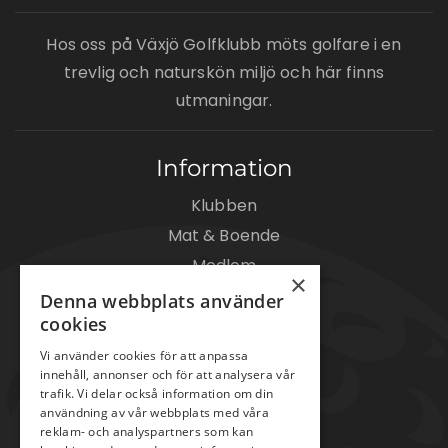
Hos oss på Växjö Golfklubb möts golfare i en
trevlig och naturskön miljö och här finns
utmaningar.
Information
Klubben
Mat & Boende
Medlem
×
Träning
Denna webbplats använder
cookies
Golfkurser 2026
Vi använder cookies för att anpassa
Gäst
innehåll, annonser och för att analysera vår
trafik. Vi delar också information om din
Kontakt/öppettider
användning av vår webbplats med våra
Banan
reklam- och analyspartners som kan