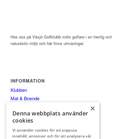
Hos oss på Växjö Golfklubb möts golfare i en trevlig och
naturskön miljö och här finns utmaningar.
INFORMATION
Klubben
Mat & Boende
Medlem
×
Denna webbplats använder
Träning
cookies
Golfkurser 2026
Vi använder cookies för att anpassa
Gäst
innehåll, annonser och för att analysera vår