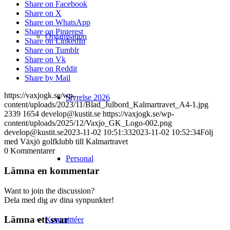
Share on Facebook
Share on X
Share on WhatsApp
Share on Pinterest
Organisation
Share on LinkedIn
Share on Tumblr
Share on Vk
Share on Reddit
Share by Mail
https://vaxjogk.se/wp-
Styrelse 2026
content/uploads/2023/11/Blad_Julbord_Kalmartravet_A4-1.jpg
2339
1654
develop@kustit.se
https://vaxjogk.se/wp-
content/uploads/2025/12/Vaxjo_GK_Logo-002.png
develop@kustit.se
2023-11-02 10:51:33
2023-11-02 10:52:34
Följ
med Växjö golfklubb till Kalmartravet
0
Kommentarer
Personal
Lämna en kommentar
Want to join the discussion?
Dela med dig av dina synpunkter!
Lämna ett svar
Kommittéer