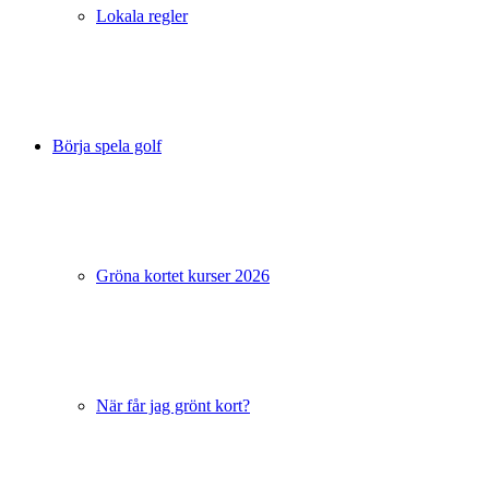
Lokala regler
Börja spela golf
Gröna kortet kurser 2026
När får jag grönt kort?