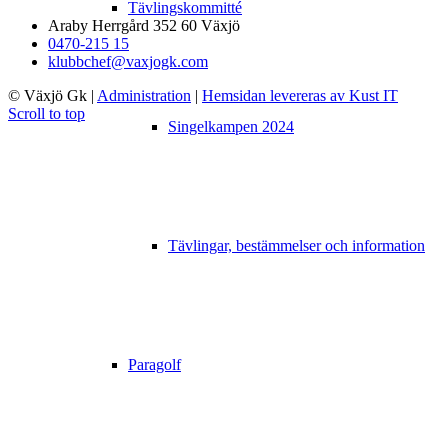
Tävlingskommitté
Araby Herrgård 352 60 Växjö
0470-215 15
klubbchef@vaxjogk.com
© Växjö Gk
|
Administration
|
Hemsidan levereras av Kust IT
Scroll to top
Singelkampen 2024
Tävlingar, bestämmelser och information
Paragolf