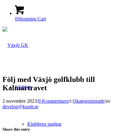
0
Shopping Cart
Följ med Växjö golfklubb till
Kalmartravet
Klubben
2 november 2023
/
0 Kommentarer
/
i
Okategoriserade
/
av
develop@kustit.se
Klubbens stadgar
Share this entry