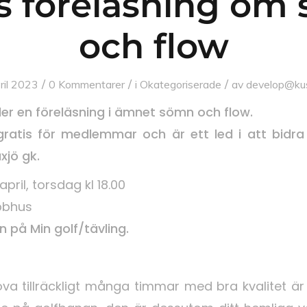
is föreläsning om
och flow
/
/
/
ril 2023
0 Kommentarer
i
Okategoriserade
av
develop@kus
ller en föreläsning i ämnet sömn och flow.
gratis för medlemmar och är ett led i att bidra 
xjö gk.
april, torsdag kl 18.00
bbhus
 på Min golf/tävling.
va tillräckligt många timmar med bra kvalitet är 