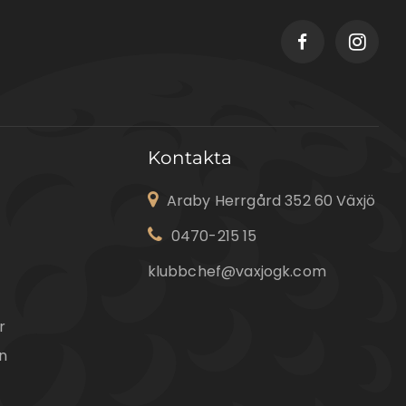
Kontakta
Araby Herrgård 352 60 Växjö
0470-215 15
klubbchef@vaxjogk.com
r
n