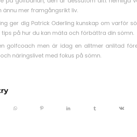
ore på golfbanan, den är dessutom ditt hemliga va
ch ännu mer framgångsrikt liv.
ng ger dig Patrick Oderling kunskap om varför sö
 tips på hur du kan mäta och förbättra din sömn.
den golfcoach men är idag en alltmer anlitad fö
r och näringslivet med fokus på sömn.
try