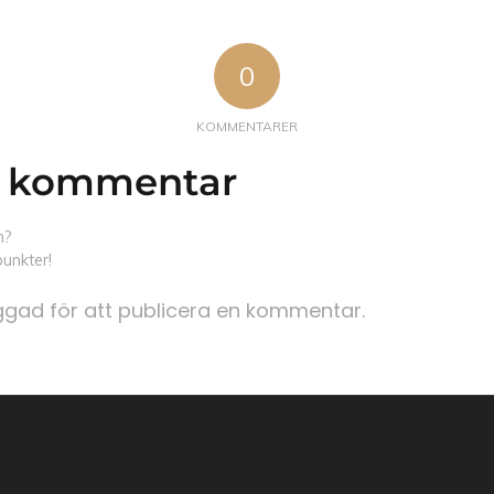
0
KOMMENTARER
 kommentar
n?
unkter!
oggad
för att publicera en kommentar.