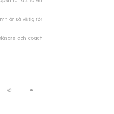
pen för att få ett
mn är så viktig för
reläsare och coach