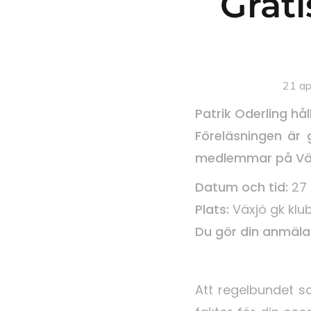
Grat
21 ap
Patrik Oderling hå
Föreläsningen är 
medlemmar på Vä
Datum och tid:
27 
Plats:
Växjö gk klu
Du gör din anmälan
Att regelbundet so