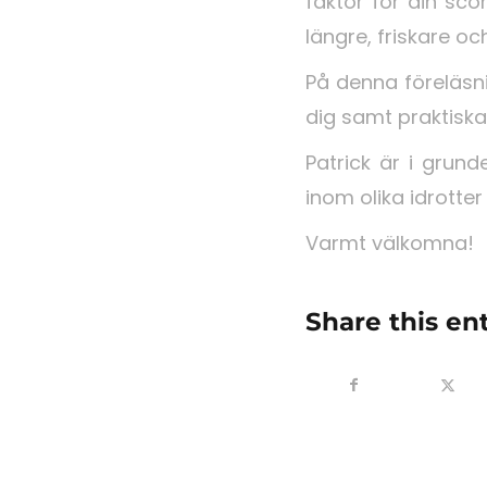
faktor för din sc
längre, friskare o
På denna föreläsni
dig samt praktiska
Patrick är i grun
inom olika idrotte
Varmt välkomna!
Share this en