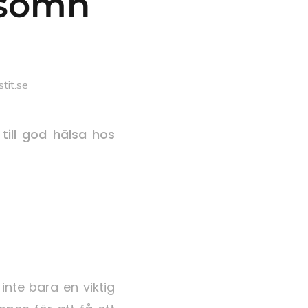
 sömn
tit.se
till god hälsa hos
inte bara en viktig