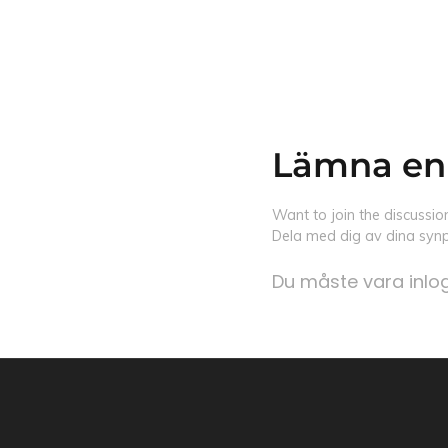
Lämna en
Want to join the discussio
Dela med dig av dina synp
Du måste vara
inl