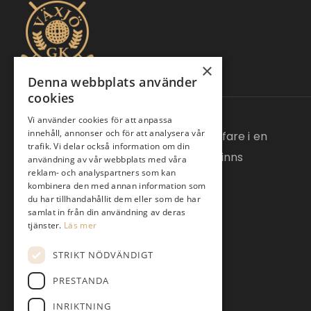
×
Denna webbplats använder
cookies
Vi använder cookies för att anpassa
innehåll, annonser och för att analysera vår
Hos oss på Växjö Golfklubb möts golfare i en
trafik. Vi delar också information om din
trevlig och naturskön miljö och här finns
användning av vår webbplats med våra
reklam- och analyspartners som kan
utmaningar.
kombinera den med annan information som
du har tillhandahållit dem eller som de har
samlat in från din användning av deras
tjänster.
Läs mer
STRIKT NÖDVÄNDIGT
PRESTANDA
INRIKTNING