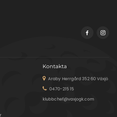
Kontakta
Araby Herrgård 352 60 Växjö
0470-215 15
klubbchef@vaxjogk.com
r