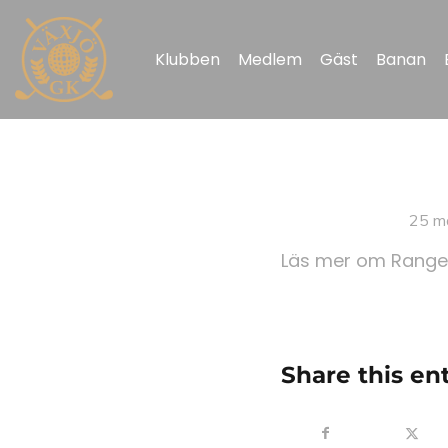
Klubben
Medlem
Gäst
Banan
25 m
Läs mer om Rangep
Share this en