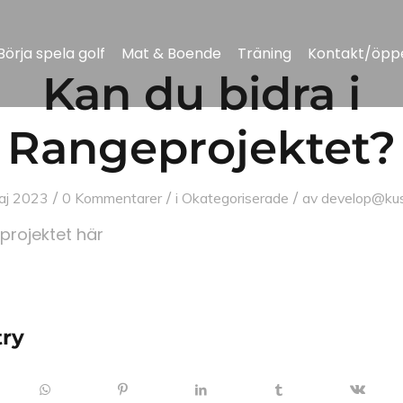
Börja spela golf
Mat & Boende
Träning
Kontakt/öppe
Kan du bidra i
Rangeprojektet?
/
/
/
aj 2023
0 Kommentarer
i
Okategoriserade
av
develop@kus
rojektet här
try