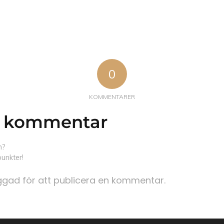
0
KOMMENTARER
 kommentar
n?
unkter!
oggad
för att publicera en kommentar.