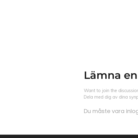
Lämna en
Want to join the discussio
Dela med dig av dina synp
Du måste vara
inl